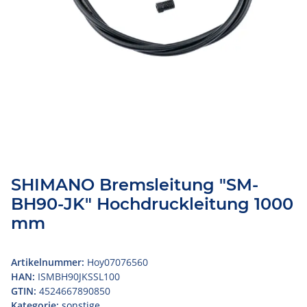
SHIMANO Bremsleitung "SM-
BH90-JK" Hochdruckleitung 1000
mm
Artikelnummer:
Hoy07076560
HAN:
ISMBH90JKSSL100
GTIN:
4524667890850
Kategorie:
sonstige