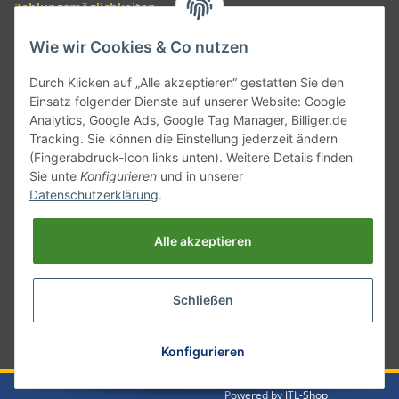
Zahlungsmöglichkeiten
Wie wir Cookies & Co nutzen
Durch Klicken auf „Alle akzeptieren“ gestatten Sie den
Einsatz folgender Dienste auf unserer Website: Google
Analytics, Google Ads, Google Tag Manager, Billiger.de
Tracking. Sie können die Einstellung jederzeit ändern
(Fingerabdruck-Icon links unten). Weitere Details finden
Sie unte
Konfigurieren
und in unserer
Versand mit
Datenschutzerklärung
.
Alle akzeptieren
Schließen
* Alle Preise inkl. gesetzlicher USt., zzgl.
Versand
Konfigurieren
Powered by
JTL-Shop