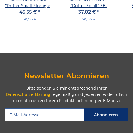
"Drifter Small Strengtex"
"Drifter Small" SB-
SB-ve schwarz, Mod.
verpackt, Ro braun, Mod.
Ren
45,55 €
*
37,02 €
*
22
58,56 €
58,56 €
Newsletter Abonnieren
Bitte senden Sie mir entsprechend Ihrer
Datenschutzerklärung
regelmäßig und jederzeit widerruflich
Informationen zu Ihrem Produktsortiment per E-Mail zu.
Abonnieren