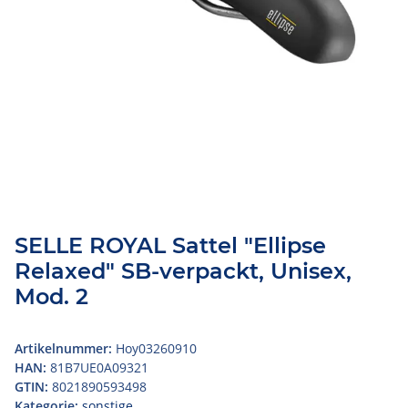
SELLE ROYAL Sattel "Ellipse
Relaxed" SB-verpackt, Unisex,
Mod. 2
Artikelnummer:
Hoy03260910
HAN:
81B7UE0A09321
GTIN:
8021890593498
Kategorie:
sonstige