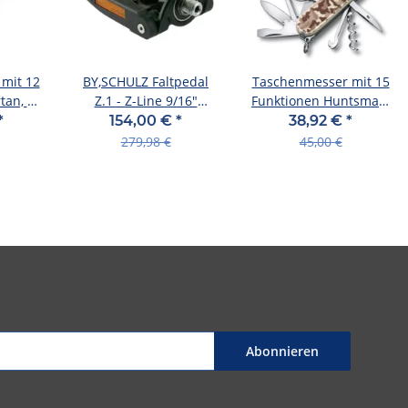
mit 12
BY,SCHULZ Faltpedal
Taschenmesser mit 15
tan, 91
Z.1 - Z-Line 9/16"
Funktionen Huntsman,
parent
schwarz
91 mm, Desert
*
154,00 €
*
38,92 €
*
Camouflage, Blister
279,98 €
45,00 €
Abonnieren