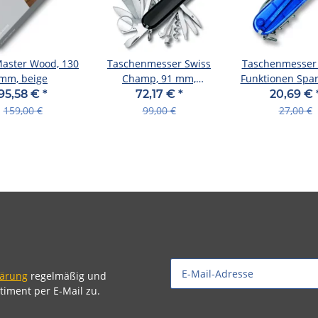
aster Wood, 130
Taschenmesser Swiss
Taschenmesser 
mm, beige
Champ, 91 mm,
Funktionen Spar
schwarz
mm, blau trans
95,58 €
*
72,17 €
*
20,69 €
159,00 €
99,00 €
27,00 €
lärung
regelmäßig und
timent per E-Mail zu.