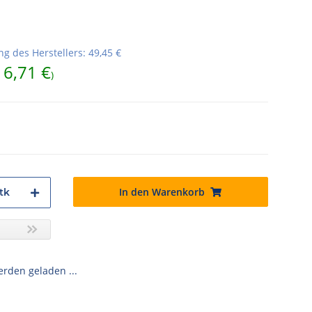
g des Herstellers
:
49,45 €
16,71 €
)
In den Warenkorb
tk
den geladen ...