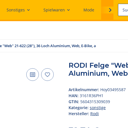
Sonstiges
Spielwaren
Mode
Ersatzteile
e "Web" 21-622 (28"), 36 Loch Aluminium, Web, E-Bike, a
RODI Felge "Web"
Aluminium, Web,
Artikelnummer:
Hoy03495587
HAN:
3161R36PH1
GTIN:
5604315309039
Kategorie:
sonstige
Hersteller:
Rodi