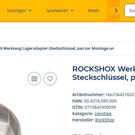
Sonstiges
Spielwaren
Mode
Ersatzteile
Werkzeug Lageradapter-Steckschlüssel, pas zur Montage un
ROCKSHOX Werkz
Steckschlüssel, 
Artikelnummer:
Hai236421602
HAN:
00.4318.089.000
GTIN:
0710845900099
Kategorie:
sonstige
Hersteller:
RockShox