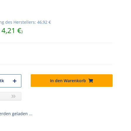
g des Herstellers
:
46,92 €
14,21 €
)
In den Warenkorb
tk
den geladen ...