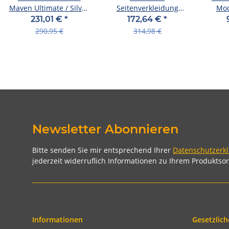
Maven Ultimate / Silver
Seitenverkleidung
Mod
/ Bronze organisch, lei
"Aero Wing"Für HO
pa
231,01 €
*
172,64 €
*
CB650R AB 2024
290,95 €
314,98 €
Newsletter Abonnieren
Bitte senden Sie mir entsprechend Ihrer
Datenschutzerk
jederzeit widerruflich Informationen zu Ihrem Produktsor
Informationen
Gesetzlich