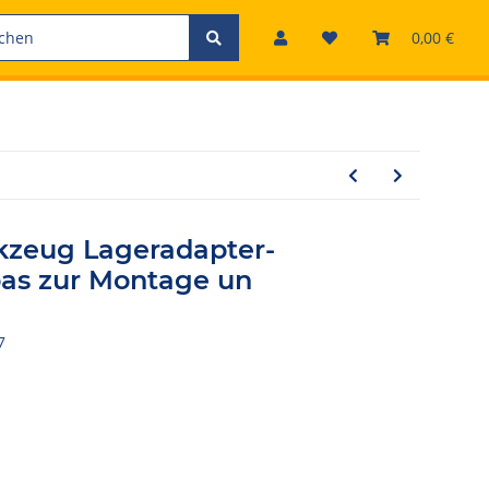
0,00 €
eug Lageradapter-
pas zur Montage un
7