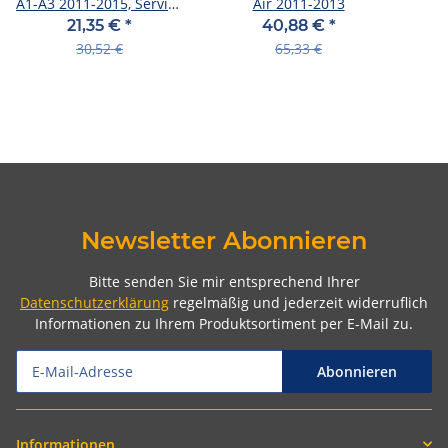
A1-A3 2011-2015, Service
Air 2011-2013
Kit Full
21,35 €
*
40,88 €
*
30,52 €
65,33 €
Newsletter Abonnieren
Bitte senden Sie mir entsprechend Ihrer
Datenschutzerklärung
regelmäßig und jederzeit widerruflich
Informationen zu Ihrem Produktsortiment per E-Mail zu.
Abonnieren
Informationen