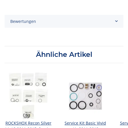
Bewertungen
Ähnliche Artikel
ROCKSHOX Recon Silver
Service Kit Basic Vivid
Serv