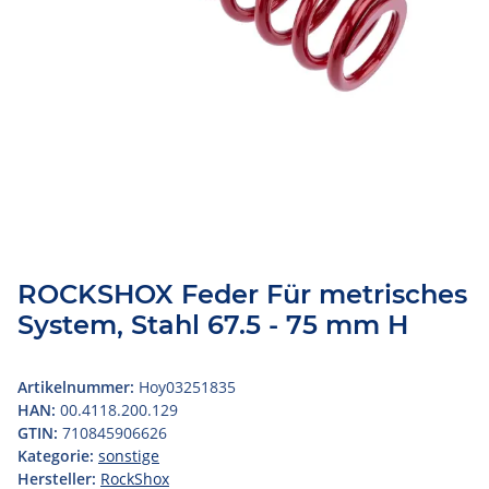
ROCKSHOX Feder Für metrisches
System, Stahl 67.5 - 75 mm H
Artikelnummer:
Hoy03251835
HAN:
00.4118.200.129
GTIN:
710845906626
Kategorie:
sonstige
Hersteller:
RockShox