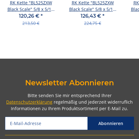
RK Kette "BL525ZXW
RK Kette "BL525ZXW
RK
Black Scale" 5/8 x 5/16,
Black Scale" 5/8 x 5/16,
Blac
XW Rin 114 Glieder, H
XW Rin 120 Glieder, H
XW 
120,26 €
*
126,43 €
*
213,50 €
224,75 €
Newsletter Abonnieren
Bitte senden Sie mir entsprechend Ihrer
Datenschutzerklärung
regelmäßig und jederzeit widerruflich
Informationen zu Ihrem Produktsortiment per E-Mail zu.
Abonnieren