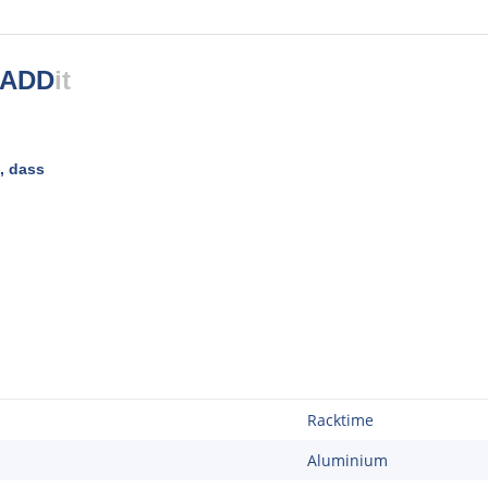
 ADD
it
, dass
Racktime
Aluminium