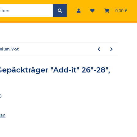
0,00 €
nium, V-St
päckträger "Add-it" 26"-28",
0
tan