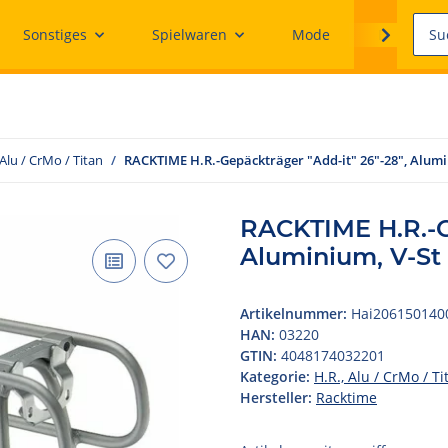
Sonstiges
Spielwaren
Mode
Ersatzteile
 Alu / CrMo / Titan
RACKTIME H.R.-Gepäckträger "Add-it" 26"-28", Alumi
RACKTIME H.R.-Ge
Aluminium, V-St
Artikelnummer:
Hai206150140
HAN:
03220
GTIN:
4048174032201
Kategorie:
H.R., Alu / CrMo / Ti
Hersteller:
Racktime