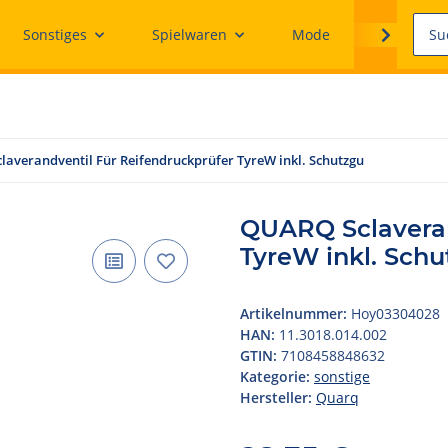
Sonstiges
Spielwaren
Mode
Ersatzteile
averandventil Für Reifendruckprüfer TyreW inkl. Schutzgu
QUARQ Sclaveran
TyreW inkl. Sch
Artikelnummer:
Hoy03304028
HAN:
11.3018.014.002
GTIN:
7108458848632
Kategorie:
sonstige
Hersteller:
Quarq