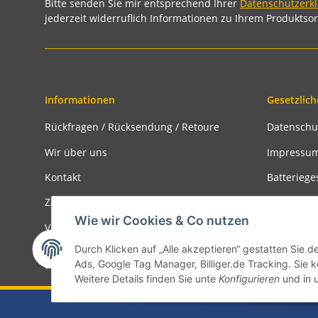
Bitte senden Sie mir entsprechend Ihrer
Datenschutzerk
jederzeit widerruflich Informationen zu Ihrem Produktsor
Informationen
Gesetzlich
Rückfragen / Rücksendung / Retoure
Datenschu
Wir über uns
Impressu
Kontakt
Batteriege
Zahlungsmöglichkeiten
Widerrufs
Wie wir Cookies & Co nutzen
Versandinformationen
Rückgabe
Durch Klicken auf „Alle akzeptieren“ gestatten Sie d
Ads, Google Tag Manager, Billiger.de Tracking. Sie k
* Alle Preise inkl. gesetzlicher USt., zzgl.
Versand
Weitere Details finden Sie unte
Konfigurieren
und in 