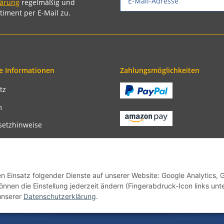
lärung
regelmäßig und
timent per E-Mail zu.
e Informationen
Zahlungsmöglichkeiten
tz
m
setzhinweise
recht
bedingungen
en Einsatz folgender Dienste auf unserer Website: Google Analytics, 
önnen die Einstellung jederzeit ändern (Fingerabdruck-Icon links unt
unserer
Datenschutzerklärung
.