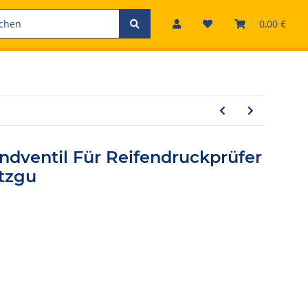
0,00 €
dventil Für Reifendruckprüfer
utzgu