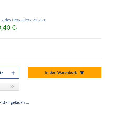
g des Herstellers
:
41,75 €
3,40 €
)
In den Warenkorb
tk
den geladen ...