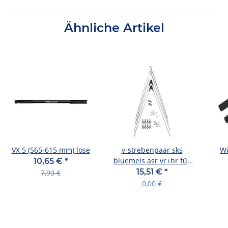
Ähnliche Artikel
VX 5 (565-615 mm) lose
v-strebenpaar sks
Wi
bluemels asr vr+hr für
10,65 €
*
kunststoffbleche 10180
15,51 €
*
7,99 €
0,00 €