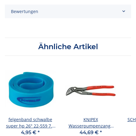
Bewertungen
Ähnliche Artikel
felgenband schwalbe
KNIPEX
SCH
super hp 26" 22-559 7.0
Wasserpumpenzange
max bar
"Cobra" Rohrzange und
(
4,95 €
*
44,69 €
*