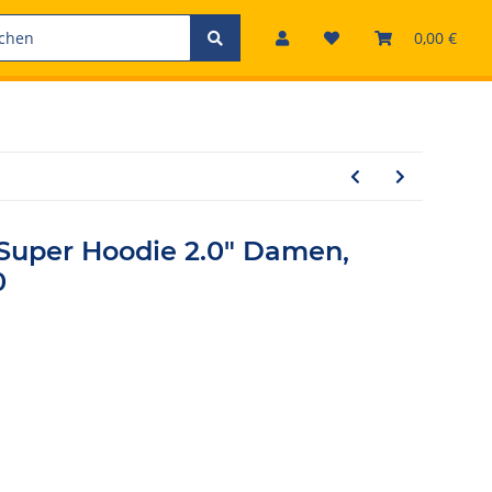
0,00 €
uper Hoodie 2.0" Damen,
0