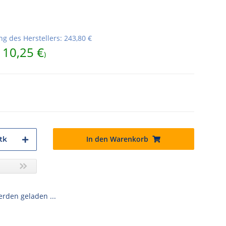
g des Herstellers
:
243,80 €
110,25 €
)
In den Warenkorb
tk
den geladen ...