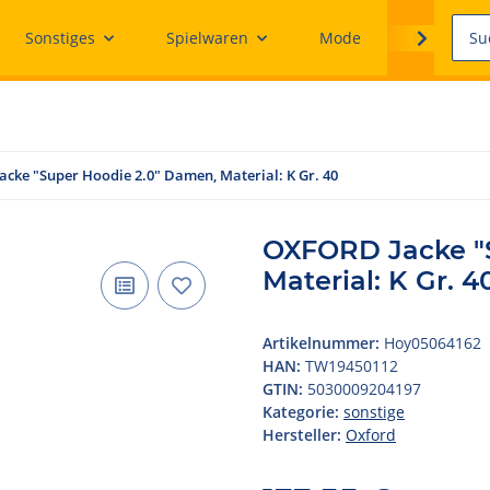
Sonstiges
Spielwaren
Mode
Ersatzteile
cke "Super Hoodie 2.0" Damen, Material: K Gr. 40
OXFORD Jacke "S
Material: K Gr. 4
Artikelnummer:
Hoy05064162
HAN:
TW19450112
GTIN:
5030009204197
Kategorie:
sonstige
Hersteller:
Oxford