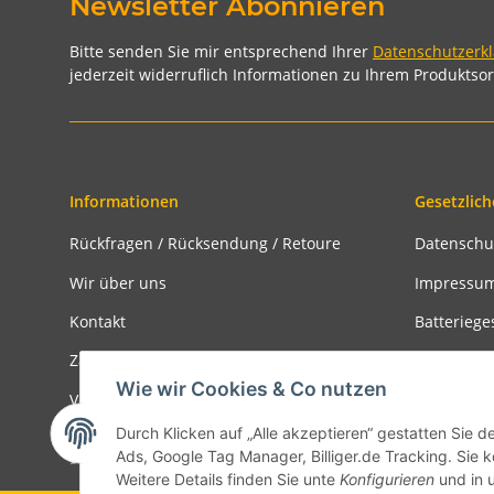
Newsletter Abonnieren
Bitte senden Sie mir entsprechend Ihrer
Datenschutzerk
jederzeit widerruflich Informationen zu Ihrem Produktsor
Informationen
Gesetzlich
Rückfragen / Rücksendung / Retoure
Datenschu
Wir über uns
Impressu
Kontakt
Batteriege
Zahlungsmöglichkeiten
Widerrufs
Wie wir Cookies & Co nutzen
Versandinformationen
Rückgabe
Durch Klicken auf „Alle akzeptieren“ gestatten Sie d
Ads, Google Tag Manager, Billiger.de Tracking. Sie k
* Alle Preise inkl. gesetzlicher USt., zzgl.
Versand
Weitere Details finden Sie unte
Konfigurieren
und in 