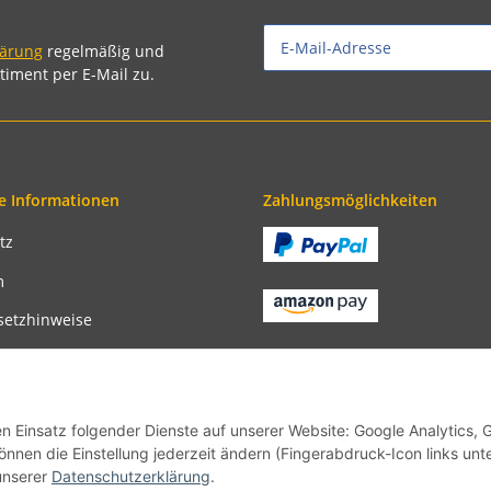
lärung
regelmäßig und
timent per E-Mail zu.
e Informationen
Zahlungsmöglichkeiten
tz
m
setzhinweise
recht
bedingungen
en Einsatz folgender Dienste auf unserer Website: Google Analytics, 
önnen die Einstellung jederzeit ändern (Fingerabdruck-Icon links unt
unserer
Datenschutzerklärung
.