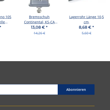
no 105
Bremsschuh
Lagerrohr Länge 10,5
lle
Continental, KS-CA
cm,
1-fach,
grey, Kool-Stop, T8-105
*
13,08 €
*
8,68 €
*
14,26 €
5,60 €
Abonnieren