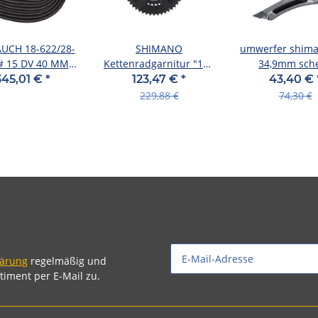
UCH 18-622/28-
SHIMANO
umwerfer shima
# 15 DV 40 MM
Kettenradgarnitur "105
34,9mm sche
LOSE
FC-RS510" 2-fach, H 36 /
fdr7000bll, 2x1
345,01 €
*
123,47 €
*
43,40 €
46 Zähne,
schwarz
229,88 €
74,30 €
lärung
regelmäßig und
timent per E-Mail zu.