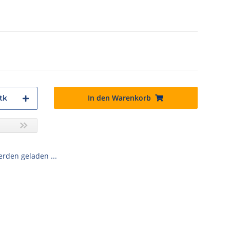
In den Warenkorb
tk
den geladen ...