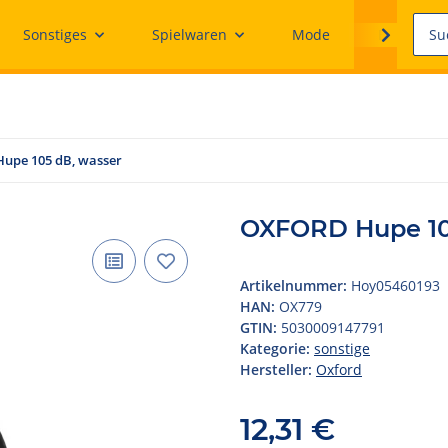
Sonstiges
Spielwaren
Mode
Ersatzteile
upe 105 dB, wasser
OXFORD Hupe 10
Artikelnummer:
Hoy05460193
HAN:
OX779
GTIN:
5030009147791
Kategorie:
sonstige
Hersteller:
Oxford
12,31 €