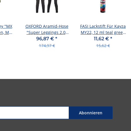
ey "MX
OXFORD Aramid-Hose
FASI Lackstift Für Kayza
n, Mat
"Super Leggings 2.0"
MY22, 12 ml teal green
chwarz
Damen, Mat Gr. 44,
mat
96,87 €
*
11,62 €
*
regula
174,97 €
15,62 €
Abonnieren