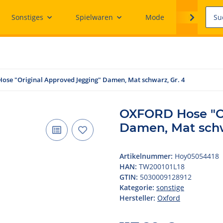
Sonstiges
Spielwaren
Mode
Ersatzteile
se "Original Approved Jegging" Damen, Mat schwarz, Gr. 4
OXFORD Hose "Or
Damen, Mat schw
Artikelnummer:
Hoy05054418
HAN:
TW200101L18
GTIN:
5030009128912
Kategorie:
sonstige
Hersteller:
Oxford