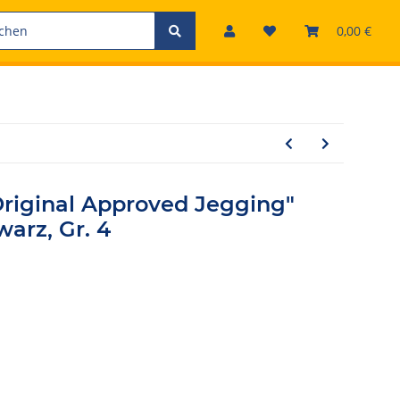
0,00 €
iginal Approved Jegging"
arz, Gr. 4