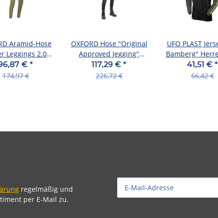
D Aramid-Hose
OXFORD Hose "Original
UFO PLAST Jers
r Leggings 2.0"
Approved Jegging"
Bamberg" Herre
n, Mat Gr. 44,
Damen, Mat schwarz,
Gr. S, grau / s
96,87 €
*
117,29 €
*
41,51 €
*
regula
Gr. 3
174,97 €
226,72 €
66,42 €
lärung
regelmäßig und
timent per E-Mail zu.