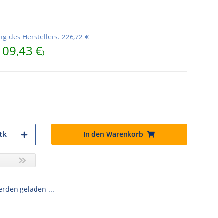
g des Herstellers
:
226,72 €
109,43 €
)
In den Warenkorb
tk
den geladen ...