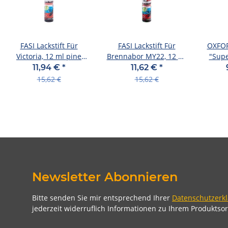
FASI Lackstift Für
FASI Lackstift Für
OXFOR
Victoria, 12 ml pine
Brennabor MY22, 12 ml
"Supe
black mat
dark brown mat
Dame
11,94 €
*
11,62 €
*
15,62 €
15,62 €
Newsletter Abonnieren
Bitte senden Sie mir entsprechend Ihrer
Datenschutzerk
jederzeit widerruflich Informationen zu Ihrem Produktsor