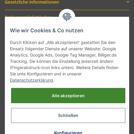
Gesetzliche Informationen
Zahlungsmöglichkeiten
Wie wir Cookies & Co nutzen
Durch Klicken auf „Alle akzeptieren“ gestatten Sie den
Einsatz folgender Dienste auf unserer Website: Google
Analytics, Google Ads, Google Tag Manager, Billiger.de
Tracking. Sie können die Einstellung jederzeit ändern
(Fingerabdruck-Icon links unten). Weitere Details finden
Sie unte
Konfigurieren
und in unserer
Versand mit
Datenschutzerklärung
.
Alle akzeptieren
Schließen
* Alle Preise inkl. gesetzlicher USt., zzgl.
Versand
Konfigurieren