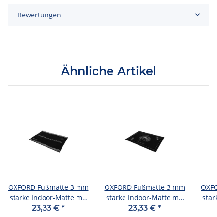
Bewertungen
Ähnliche Artikel
OXFORD Fußmatte 3 mm
OXFORD Fußmatte 3 mm
OXFO
starke Indoor-Matte mit
starke Indoor-Matte mit
star
rutsc Adventure
rutsc Scrambler
23,33 €
*
23,33 €
*