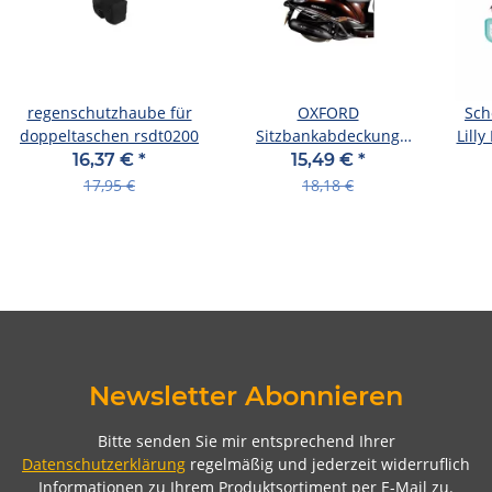
regenschutzhaube für
OXFORD
Sch
doppeltaschen rsdt0200
Sitzbankabdeckung
Lilly
Wasserdicht, universal, s
16,37 €
*
15,49 €
*
Gr. L = 140 x
17,95 €
18,18 €
Newsletter Abonnieren
Bitte senden Sie mir entsprechend Ihrer
Datenschutzerklärung
regelmäßig und jederzeit widerruflich
Informationen zu Ihrem Produktsortiment per E-Mail zu.