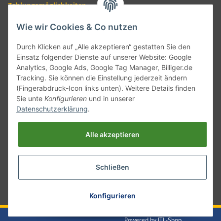
Zahlungsmöglichkeiten
Wie wir Cookies & Co nutzen
Durch Klicken auf „Alle akzeptieren“ gestatten Sie den
Einsatz folgender Dienste auf unserer Website: Google
Analytics, Google Ads, Google Tag Manager, Billiger.de
Tracking. Sie können die Einstellung jederzeit ändern
(Fingerabdruck-Icon links unten). Weitere Details finden
Sie unte
Konfigurieren
und in unserer
Versand mit
Datenschutzerklärung
.
Alle akzeptieren
Schließen
* Alle Preise inkl. gesetzlicher USt., zzgl.
Versand
Konfigurieren
Powered by
JTL-Shop