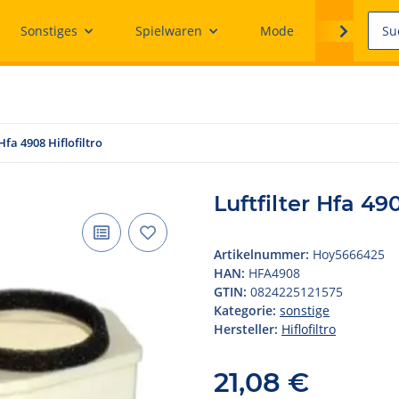
Sonstiges
Spielwaren
Mode
Ersatzteile
 Hfa 4908 Hiflofiltro
Luftfilter Hfa 490
Artikelnummer:
Hoy5666425
HAN:
HFA4908
GTIN:
0824225121575
Kategorie:
sonstige
Hersteller:
Hiflofiltro
21,08 €