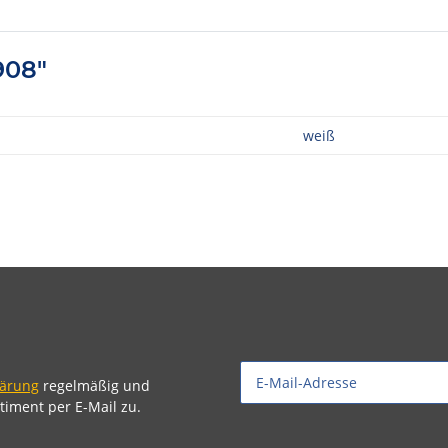
908"
weiß
lärung
regelmäßig und
timent per E-Mail zu.