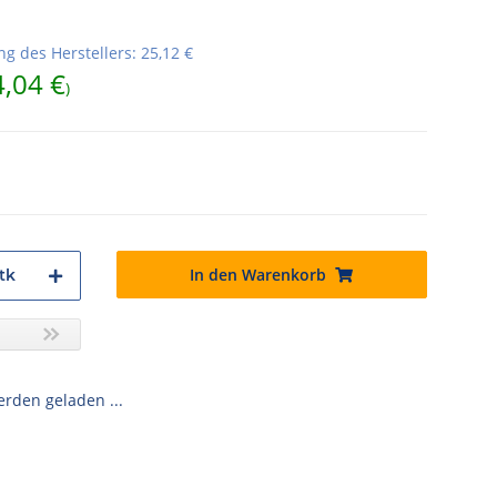
g des Herstellers
:
25,12 €
4,04 €
)
In den Warenkorb
tk
den geladen ...