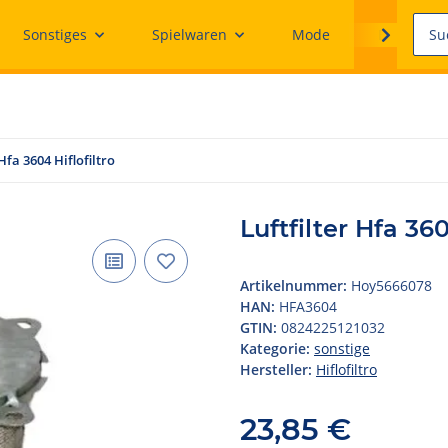
Sonstiges
Spielwaren
Mode
Ersatzteile
 Hfa 3604 Hiflofiltro
Luftfilter Hfa 360
Artikelnummer:
Hoy5666078
HAN:
HFA3604
GTIN:
0824225121032
Kategorie:
sonstige
Hersteller:
Hiflofiltro
23,85 €