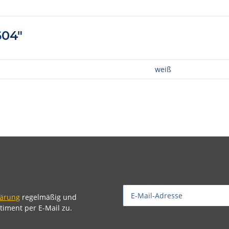
604"
weiß
lärung
regelmäßig und
timent per E-Mail zu.