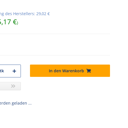
g des Herstellers
:
29,02 €
5,17 €
)
In den Warenkorb
tk
den geladen ...