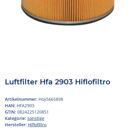
Luftfilter Hfa 2903 Hiflofiltro
Artikelnummer:
Hoy5665898
HAN:
HFA2903
GTIN:
0824225120851
Kategorie:
sonstige
Hersteller:
Hiflofiltro