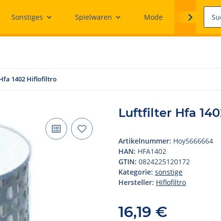
Sonstiges
Spielwaren
Mode
Ersatzteile
 Hfa 1402 Hiflofiltro
Luftfilter Hfa 140
Artikelnummer:
Hoy5666664
HAN:
HFA1402
GTIN:
0824225120172
Kategorie:
sonstige
Hersteller:
Hiflofiltro
16,19 €