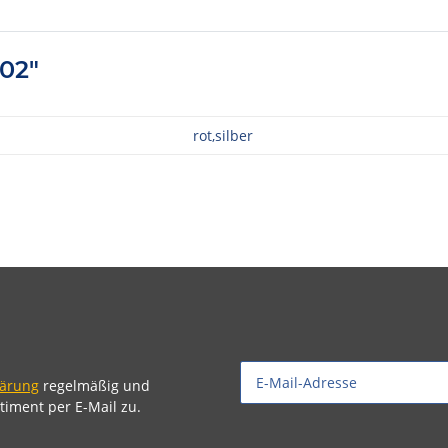
402"
rot,silber
lärung
regelmäßig und
timent per E-Mail zu.