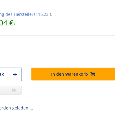
g des Herstellers
:
16,23 €
04 €
)
In den Warenkorb
tk
den geladen ...