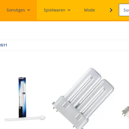
Sonstiges
Spielwaren
Mode
Ersatzteile
2G11