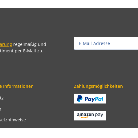
lärung
regelmäßig und
timent per E-Mail zu.
e Informationen
Zahlungsmöglichkeiten
tz
m
setzhinweise
recht