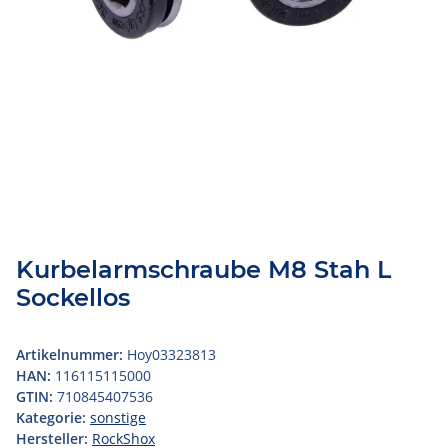
Kurbelarmschraube M8 Stah L
Sockellos
Artikelnummer:
Hoy03323813
HAN:
116115115000
GTIN:
710845407536
Kategorie:
sonstige
Hersteller:
RockShox