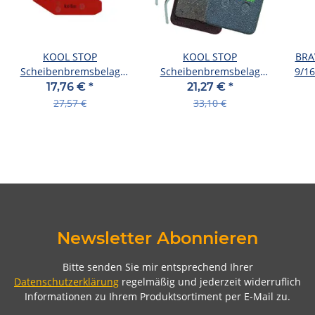
KOOL STOP
KOOL STOP
BRAV
Scheibenbremsbelag
Scheibenbremsbelag
9/16
SB-verpackt , inkl.
SB-verpackt , inkl.
17,76 €
*
21,27 €
*
Befestigungsklammern/Pins,
Befestigungsklammern/Pins,
27,57 €
33,10 €
Karte à 2 Stück D-120,
Karte à 2 Stück D-735 E,
organisch passend für
speziell für E-Räde
Newsletter Abonnieren
Bitte senden Sie mir entsprechend Ihrer
Datenschutzerklärung
regelmäßig und jederzeit widerruflich
Informationen zu Ihrem Produktsortiment per E-Mail zu.