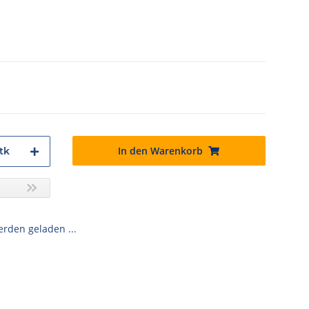
In den Warenkorb
tk
den geladen ...