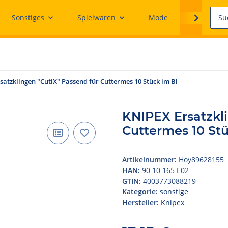
Sonstiges
Spielwaren
Mode
Ersatzteile
satzklingen "CutiX" Passend für Cuttermes 10 Stück im Bl
KNIPEX Ersatzkli
Cuttermes 10 Stü
Artikelnummer:
Hoy89628155
HAN:
90 10 165 E02
GTIN:
4003773088219
Kategorie:
sonstige
Hersteller:
Knipex