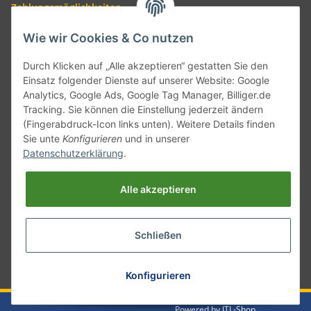
Zahlungsmöglichkeiten
Wie wir Cookies & Co nutzen
Durch Klicken auf „Alle akzeptieren“ gestatten Sie den
Einsatz folgender Dienste auf unserer Website: Google
Analytics, Google Ads, Google Tag Manager, Billiger.de
Tracking. Sie können die Einstellung jederzeit ändern
(Fingerabdruck-Icon links unten). Weitere Details finden
Sie unte
Konfigurieren
und in unserer
Versand mit
Datenschutzerklärung
.
Alle akzeptieren
Schließen
* Alle Preise inkl. gesetzlicher USt., zzgl.
Versand
Konfigurieren
Powered by
JTL-Shop