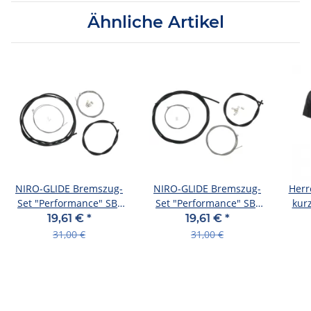
Ähnliche Artikel
NIRO-GLIDE Bremszug-
NIRO-GLIDE Bremszug-
Herr
Set "Performance" SB-
Set "Performance" SB-
kur
verpackt, bestehend
verpackt, bestehend
19,61 €
*
19,61 €
*
aus:
aus:
31,00 €
31,00 €