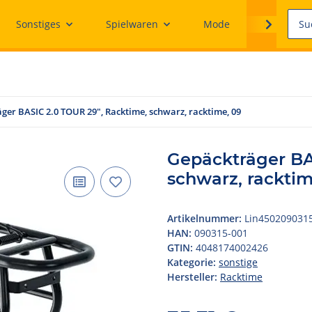
Sonstiges
Spielwaren
Mode
Ersatzteile
ger BASIC 2.0 TOUR 29", Racktime, schwarz, racktime, 09
Gepäckträger BA
schwarz, racktim
Artikelnummer:
Lin450209031
HAN:
090315-001
GTIN:
4048174002426
Kategorie:
sonstige
Hersteller:
Racktime