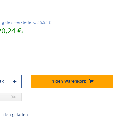
g des Herstellers
:
55,55 €
20,24 €
)
In den Warenkorb
tk
den geladen ...