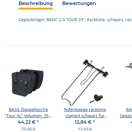
Beschreibung
Bewertungen
Gepäckträger BASIC 2.0 TOUR 29", Racktime, schwarz, rac
BASIL Doppeltasche
federklappe racktime
RA
"Tour XL" Volumen: 35 l,
clampit schwarz für
Gepäck
Maße ( schwarz
shine evo standard +
2.0 
44,22 €
*
12,84 €
*
tour
75,36 €
11,93 €