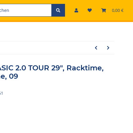
0,00 €
SIC 2.0 TOUR 29", Racktime,
e, 09
51