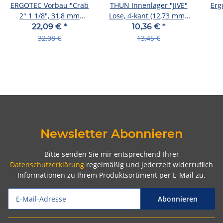
ERGOTEC Vorbau "Crab
THUN Innenlager "JIVE"
Erg
2" 1 1/8", 31,8 mm
Lose, 4-kant (12,73 mm),
Lenkerklem 90 mm lang,
BS 120L+1 / 122,5
610x
22,09 €
*
10,36 €
*
ef
4,
32,08 €
13,45 €
Newsletter Abonnieren
Bitte senden Sie mir entsprechend Ihrer
Datenschutzerklärung
regelmäßig und jederzeit widerruflich
Informationen zu Ihrem Produktsortiment per E-Mail zu.
Abonnieren