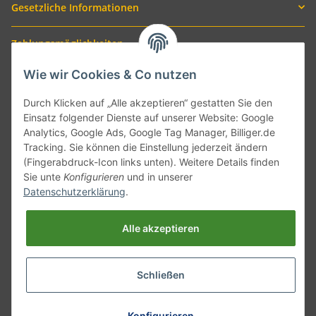
Gesetzliche Informationen
Zahlungsmöglichkeiten
Wie wir Cookies & Co nutzen
Durch Klicken auf „Alle akzeptieren“ gestatten Sie den
Einsatz folgender Dienste auf unserer Website: Google
Analytics, Google Ads, Google Tag Manager, Billiger.de
Tracking. Sie können die Einstellung jederzeit ändern
(Fingerabdruck-Icon links unten). Weitere Details finden
Sie unte
Konfigurieren
und in unserer
Versand mit
Datenschutzerklärung
.
Alle akzeptieren
Schließen
* Alle Preise inkl. gesetzlicher USt., zzgl.
Versand
Konfigurieren