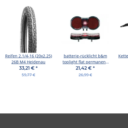
Reifen 2.1/4-16 (20x2.25)
batterie-rücklicht b&m
Kett
26B M4 Heidenau
toplight flat permanent,
batteriebetrieb mit
33,21 €
*
21,42 €
*
schalter
59,77 €
26,99 €