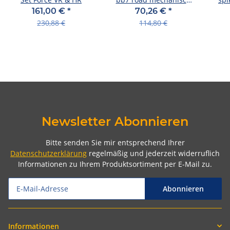
platinum scheibe
26x
161,00 €
*
70,26 €
*
160mm vr/hr
230,88 €
114,80 €
Newsletter Abonnieren
Bitte senden Sie mir entsprechend Ihrer
Datenschutzerklärung
regelmäßig und jederzeit widerruflich
Informationen zu Ihrem Produktsortiment per E-Mail zu.
Abonnieren
Informationen