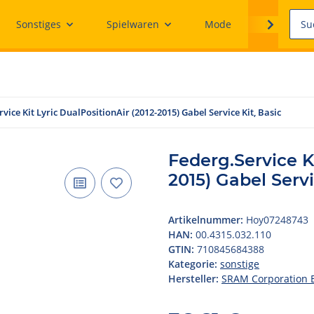
Sonstiges
Spielwaren
Mode
Ersatzteile
vice Kit Lyric DualPositionAir (2012-2015) Gabel Service Kit, Basic
Federg.Service Ki
2015) Gabel Servi
Artikelnummer:
Hoy07248743
HAN:
00.4315.032.110
GTIN:
710845684388
Kategorie:
sonstige
Hersteller:
SRAM Corporation 