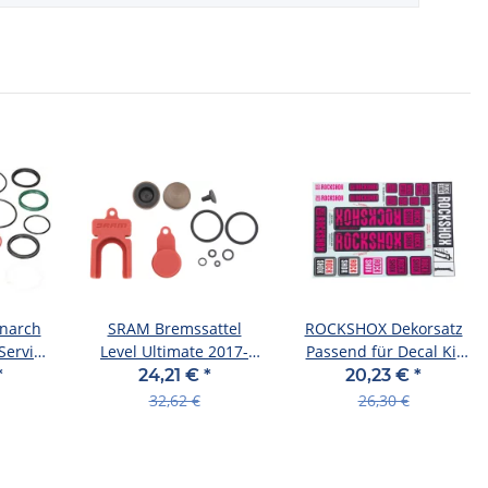
narch
SRAM Bremssattel
ROCKSHOX Dekorsatz
Service
Level Ultimate 2017-
Passend für Decal Kit
2019 für Level TLM/
für Ø 30 magenta
*
24,21 €
*
20,23 €
*
32,62 €
26,30 €