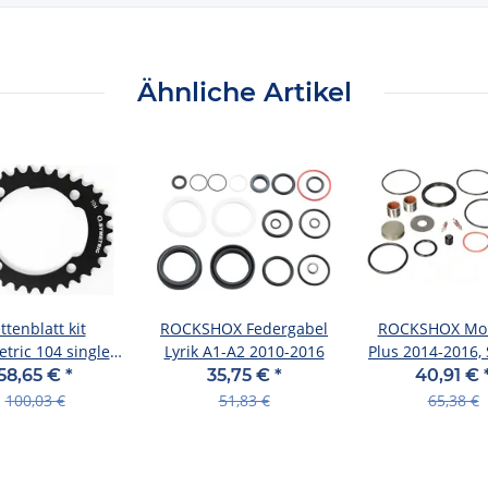
Ähnliche Artikel
ttenblatt kit
ROCKSHOX Federgabel
ROCKSHOX Mo
tric 104 single
Lyrik A1-A2 2010-2016
Plus 2014-2016, 
eed 34 zähne
Kit Full
58,65 €
*
35,75 €
*
40,91 €
100,03 €
51,83 €
65,38 €