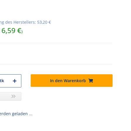
g des Herstellers
:
53,20 €
16,59 €
)
In den Warenkorb
tk
den geladen ...