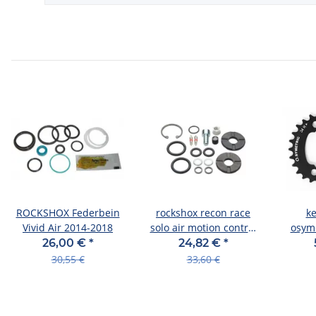
ROCKSHOX Federbein
rockshox recon race
ke
Vivid Air 2014-2018
solo air motion control
osyme
2008-2009 service kit
sp
26,00 €
*
24,82 €
*
30,55 €
33,60 €