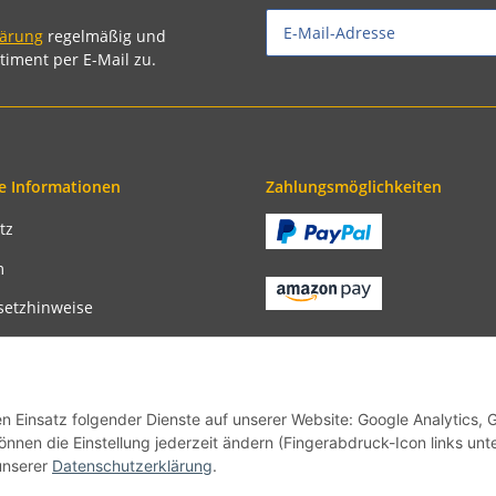
lärung
regelmäßig und
timent per E-Mail zu.
e Informationen
Zahlungsmöglichkeiten
tz
m
setzhinweise
recht
bedingungen
en Einsatz folgender Dienste auf unserer Website: Google Analytics, 
önnen die Einstellung jederzeit ändern (Fingerabdruck-Icon links unt
unserer
Datenschutzerklärung
.