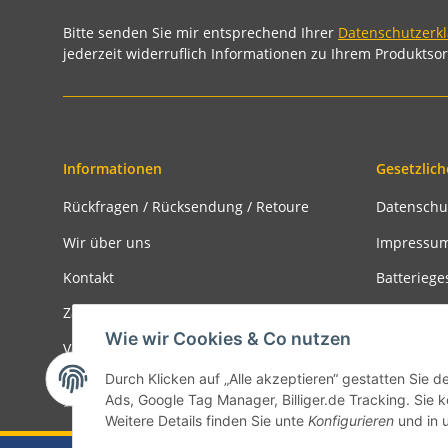
Bitte senden Sie mir entsprechend Ihrer
Datenschutzerk
jederzeit widerruflich Informationen zu Ihrem Produktsor
Informationen
Gesetzlich
Rückfragen / Rücksendung / Retoure
Datenschu
Wir über uns
Impressu
Kontakt
Batteriege
Zahlungsmöglichkeiten
Widerrufs
Wie wir Cookies & Co nutzen
Versandinformationen
Rückgabe
Durch Klicken auf „Alle akzeptieren“ gestatten Sie d
Ads, Google Tag Manager, Billiger.de Tracking. Sie k
* Alle Preise inkl. gesetzlicher USt., zzgl.
Versand
Weitere Details finden Sie unte
Konfigurieren
und in 