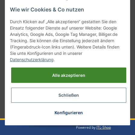
Wie wir Cookies & Co nutzen
Durch Klicken auf „Alle akzeptieren“ gestatten Sie den
Einsatz folgender Dienste auf unserer Website: Google
Analytics, Google Ads, Google Tag Manager, Billiger.de
Tracking. Sie können die Einstellung jederzeit ändern
(Fingerabdruck-Icon links unten). Weitere Details finden
Sie unte
Konfigurieren
und in unserer
Versand mit
Datenschutzerklärung
.
Alle akzeptieren
Schließen
* Alle Preise inkl. gesetzlicher USt., zzgl.
Versand
Konfigurieren
Powered by
JTL-Shop