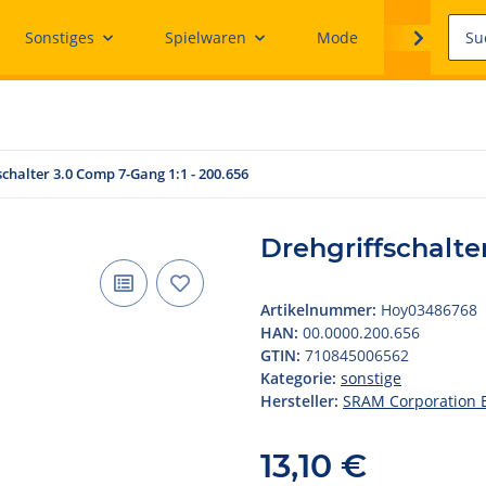
Sonstiges
Spielwaren
Mode
Ersatzteile
schalter 3.0 Comp 7-Gang 1:1 - 200.656
Drehgriffschalte
Artikelnummer:
Hoy03486768
HAN:
00.0000.200.656
GTIN:
710845006562
Kategorie:
sonstige
Hersteller:
SRAM Corporation 
13,10 €