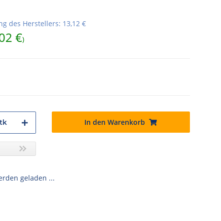
g des Herstellers
:
13,12 €
02 €
)
In den Warenkorb
tk
den geladen ...