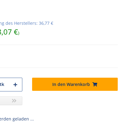
g des Herstellers
:
36,77 €
8,07 €
)
In den Warenkorb
tk
den geladen ...