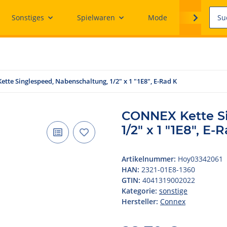
Sonstiges
Spielwaren
Mode
Ersatzteile
tte Singlespeed, Nabenschaltung, 1/2" x 1 "1E8", E-Rad K
CONNEX Kette Si
1/2" x 1 "1E8", E-
Artikelnummer:
Hoy03342061
HAN:
2321-01E8-1360
GTIN:
4041319002022
Kategorie:
sonstige
Hersteller:
Connex