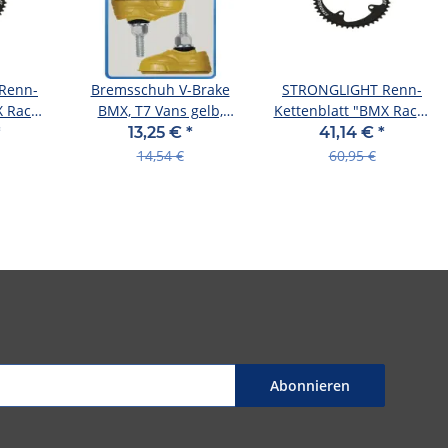
Renn-
Bremsschuh V-Brake
STRONGLIGHT Renn-
 Race",
BMX, T7 Vans gelb,
Kettenblatt "BMX Race"
m L
Kool-Stop, T7-VY
4-Arm, für 10-fach,
*
13,25 €
*
41,14 €
*
14,54 €
60,95 €
Abonnieren