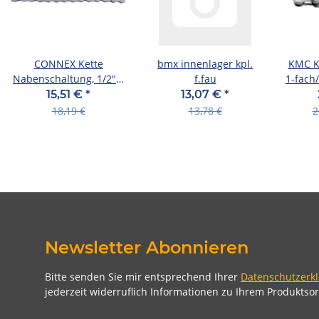
CONNEX Kette
bmx innenlager kpl.
KMC Ke
Nabenschaltung, 1/2" x
f.fau
1-fach
3/32", schmal "7Z1",
Gl
15,51 €
*
13,07 €
*
Antiros
18,19 €
13,78 €
2
Newsletter Abonnieren
Bitte senden Sie mir entsprechend Ihrer
Datenschutzerk
jederzeit widerruflich Informationen zu Ihrem Produktsor