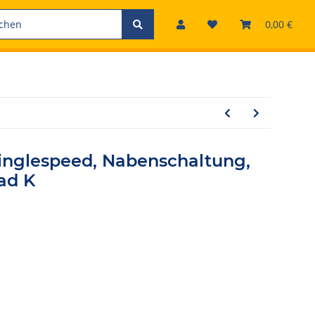
0,00 €
nglespeed, Nabenschaltung,
Rad K