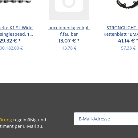
tte K1 SL Wide,
bmx innenlager kpl.
STRONGLIGHT 
/singlespeed, 100
f.fau ber
Kettenblatt "BMX
ieder, silver
4-Arm, 104m
29,32 €
*
13,07 €
*
41,14 €
00.182,00 €
13,78 €
57,38 €
lärung
regelmäßig und
timent per E-Mail zu.