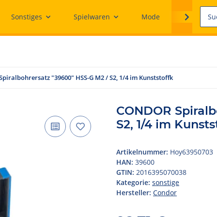
Sonstiges
Spielwaren
Mode
Ersatzteile
iralbohrersatz "39600" HSS-G M2 / S2, 1/4 im Kunststoffk
CONDOR Spiralbo
S2, 1/4 im Kunsts
Artikelnummer:
Hoy63950703
HAN:
39600
GTIN:
2016395070038
Kategorie:
sonstige
Hersteller:
Condor