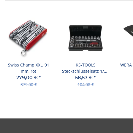
Swiss Champ XXL, 91
KS-TOOLS
WERA B
mm, rot
Steckschlüsselsatz 1/4",
6-kant, in Kunst 26-tlg.,
Fahr
279,00 €
*
58,57 €
*
beste
"
379,00 €
104,08 €