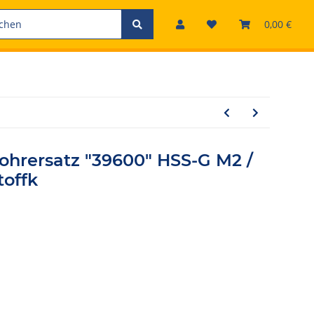
0,00 €
hrersatz "39600" HSS-G M2 /
toffk