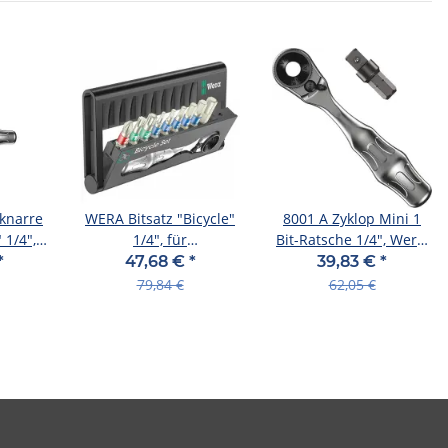
knarre
WERA Bitsatz "Bicycle"
8001 A Zyklop Mini 1
 1/4",
1/4", für
Bit-Ratsche 1/4", Wera,
Adapter
Fahrradanwendunge
1/4" Vierkant, 2-teilig,
*
47,68 €
*
39,83 €
*
"Bicycle Set 9
Wera, 05073230001
79,84 €
62,05 €