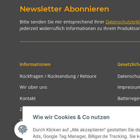
Newsletter Abonnieren
Bitte senden Sie mir entsprechend Ihrer
Datenschutzerk
jederzeit widerruflich Informationen zu Ihrem Produktsor
Informationen
Gesetzlich
Rückfragen / Rücksendung / Retoure
Datenschu
Wir über uns
Impressu
Kontakt
Batteriege
Zahlungsmöglichkeiten
Widerrufs
Wie wir Cookies & Co nutzen
Versandinformationen
Rückgabe
Durch Klicken auf „Alle akzeptieren“ gestatten Sie d
Ads, Google Tag Manager, Billiger.de Tracking. Sie k
* Alle Preise inkl. gesetzlicher USt., zzgl.
Versand