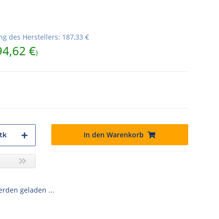
g des Herstellers
:
187,33 €
94,62 €
)
In den Warenkorb
tk
den geladen ...