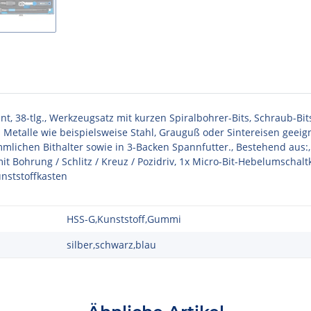
t, 38-tlg., Werkzeugsatz mit kurzen Spiralbohrer-Bits, Schraub-Bi
etalle wie beispielsweise Stahl, Grauguß oder Sintereisen geeigne
ichen Bithalter sowie in 3-Backen Spannfutter., Bestehend aus:, 9x S
 mit Bohrung / Schlitz / Kreuz / Pozidriv, 1x Micro-Bit-Hebelumschal
nststoffkasten
HSS-G,Kunststoff,Gummi
silber,schwarz,blau