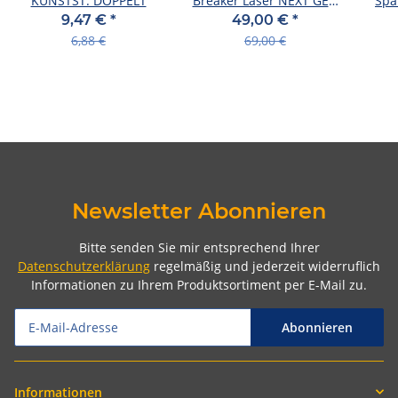
KUNSTST. DOPPELT
Breaker Laser NEXT GEN
Spa
66240XNN Xenon
"D-R
9,47 €
*
49,00 €
*
Scheinwerferlampe
6,88 €
69,00 €
+200%
Newsletter Abonnieren
Bitte senden Sie mir entsprechend Ihrer
Datenschutzerklärung
regelmäßig und jederzeit widerruflich
Informationen zu Ihrem Produktsortiment per E-Mail zu.
Abonnieren
Informationen