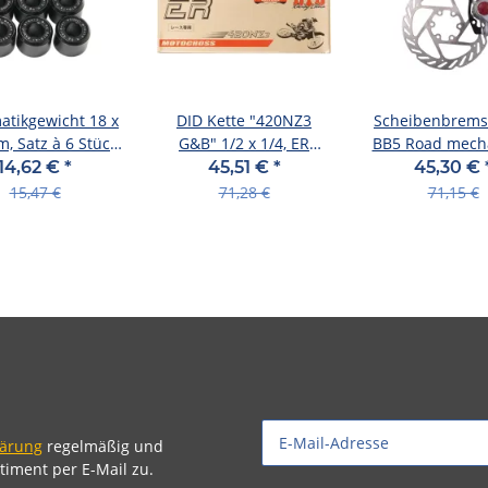
atikgewicht 18 x
DID Kette "420NZ3
Scheibenbrems
, Satz à 6 Stüc
G&B" 1/2 x 1/4, ER
BB5 Road mech
,0 g, BANDO
Racing, Z 140 Glieder
platinum,Sch
14,62 €
*
45,51 €
*
45,30 €
140mm H
15,47 €
71,28 €
71,15 €
lärung
regelmäßig und
timent per E-Mail zu.