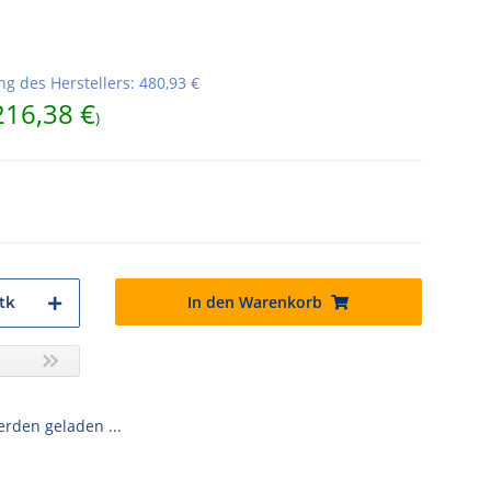
g des Herstellers
:
480,93 €
216,38 €
)
In den Warenkorb
tk
den geladen ...