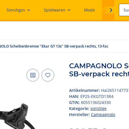
Sonstiges
Spielwaren
Mode
Ersatzteile
O Scheibenbremse "Ekar GT 13s" SB-verpack rechts, 13-fac
CAMPAGNOLO Sch
SB-verpack recht
Artikelnummer:
Hai265114773
HAN:
EP25-EKGTD13R4
GTIN:
8055136024330
Kategorie:
sonstige
Hersteller:
Campagnolo