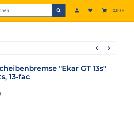
0,00 €
eibenbremse "Ekar GT 13s"
s, 13-fac
1