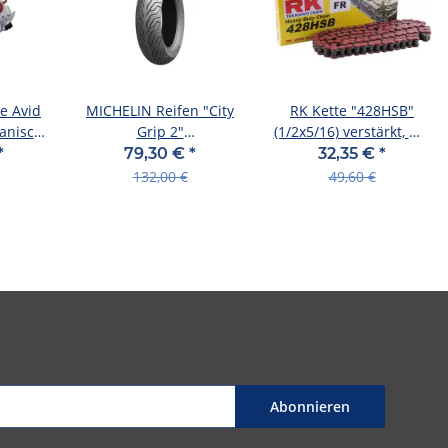
e Avid
MICHELIN Reifen "City
RK Kette "428HSB"
anisch
Grip 2"
(1/2x5/16) verstärkt, mit
eibe
Weiterentwickelte, s
nahtlo 140 Glieder ro
*
79,30 €
*
32,35 €
*
R
140/70-14 TL 6
132,00 €
49,60 €
Abonnieren