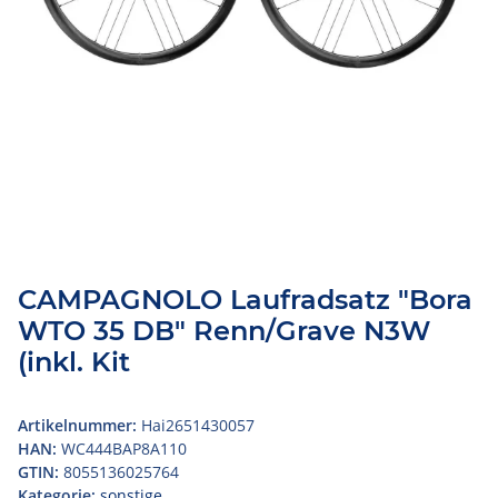
CAMPAGNOLO Laufradsatz "Bora
WTO 35 DB" Renn/Grave N3W
(inkl. Kit
Artikelnummer:
Hai2651430057
HAN:
WC444BAP8A110
GTIN:
8055136025764
Kategorie:
sonstige