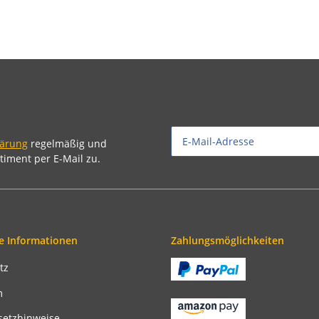
lärung
regelmäßig und
timent per E-Mail zu.
e Informationen
Zahlungsmöglichkeiten
tz
m
setzhinweise