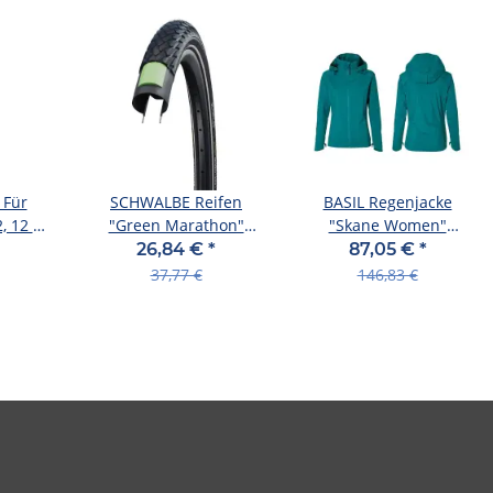
 Für
SCHWALBE Reifen
BASIL Regenjacke
, 12 ml
"Green Marathon"
"Skane Women"
mat
Performance Line 32-
Material: 2-lagig l
26,84 €
*
87,05 €
*
630 (27" x
Größe S, teal
37,77 €
146,83 €