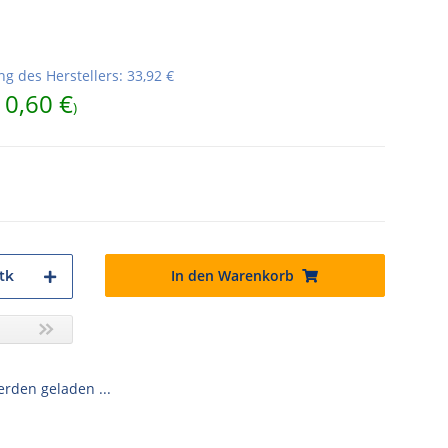
g des Herstellers
:
33,92 €
10,60 €
)
In den Warenkorb
tk
den geladen ...