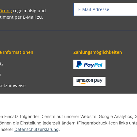
lärung
regelmäßig und
timent per E-Mail zu.
e Informationen
Zahlungsmöglichkeiten
tz
m
setzhinweise
recht
bedingungen
en Einsatz folgender Dienste auf unserer Website: Google Analytics, 
önnen die Einstellung jederzeit ändern (Fingerabdruck-Icon links unt
unserer
Datenschutzerklärung
.