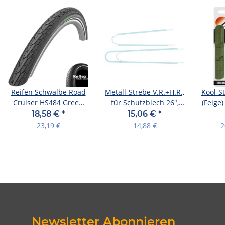
Reifen Schwalbe Road
Metall-Strebe V.R.+H.R.,
Kool-
Cruiser HS484 Green
für Schutzblech 26",
(Felge
28x1 3/8" 37-622 sw-
330/ light green
gr
18,58 €
*
15,06 €
*
TwinSkin Refl.KG SBC
23,19 €
14,88 €
2
Newsletter Abonnieren