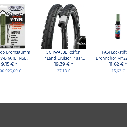
Stop Bremsgummi
SCHWALBE Reifen
FASI Lackstift
) V-BRAKE INSERT
"Land Cruiser Plus"
Brennabor MY22
een/ceramic
Active Line HS 47-559
soft green 
9,15 €
*
19,39 €
*
11,62 €
*
(26" x
00.029,00 €
27,13 €
15,62 €