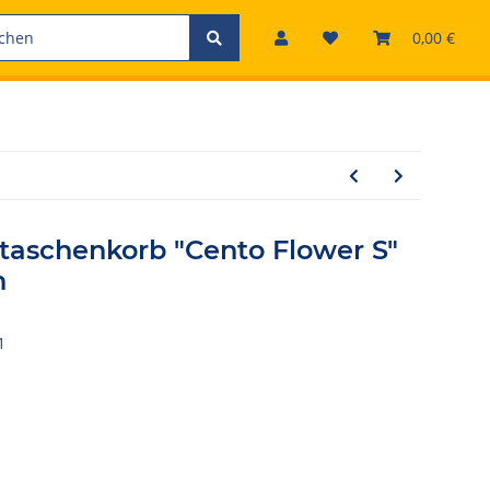
0,00 €
taschenkorb "Cento Flower S"
n
1