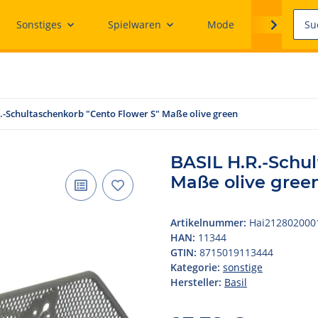
Sonstiges
Spielwaren
Mode
Ersatzteile
.-Schultaschenkorb "Cento Flower S" Maße olive green
BASIL H.R.-Schul
Maße olive gree
Artikelnummer:
Hai212802000
HAN:
11344
GTIN:
8715019113444
Kategorie:
sonstige
Hersteller:
Basil