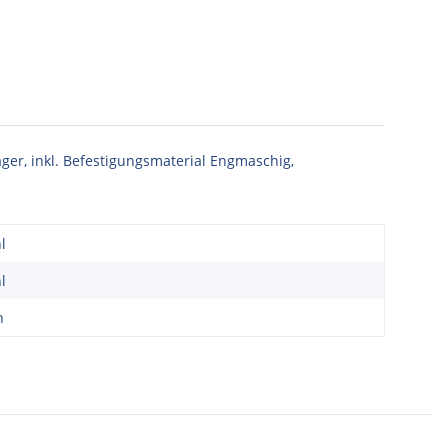
ger, inkl. Befestigungsmaterial Engmaschig,
l
l
n