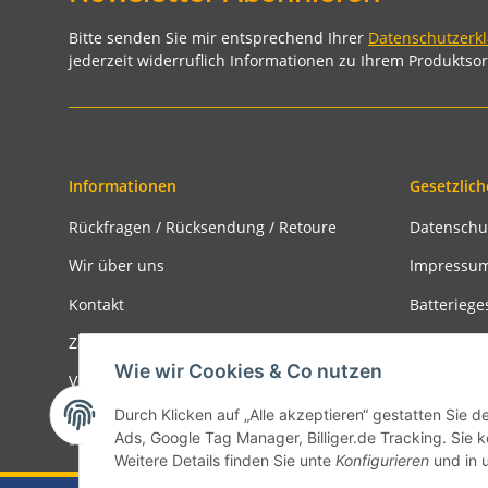
Bitte senden Sie mir entsprechend Ihrer
Datenschutzerk
jederzeit widerruflich Informationen zu Ihrem Produktsor
Informationen
Gesetzlich
Rückfragen / Rücksendung / Retoure
Datenschu
Wir über uns
Impressu
Kontakt
Batteriege
Zahlungsmöglichkeiten
Widerrufs
Wie wir Cookies & Co nutzen
Versandinformationen
Rückgabe
Durch Klicken auf „Alle akzeptieren“ gestatten Sie d
Ads, Google Tag Manager, Billiger.de Tracking. Sie k
* Alle Preise inkl. gesetzlicher USt., zzgl.
Versand
Weitere Details finden Sie unte
Konfigurieren
und in 