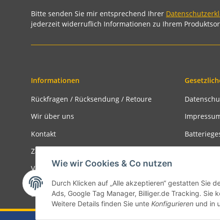
Bitte senden Sie mir entsprechend Ihrer
Datenschutzerk
jederzeit widerruflich Informationen zu Ihrem Produktsor
Informationen
Gesetzlich
Rückfragen / Rücksendung / Retoure
Datenschu
Wir über uns
Impressu
Kontakt
Batteriege
Zahlungsmöglichkeiten
Widerrufs
Wie wir Cookies & Co nutzen
Versandinformationen
Rückgabe
Durch Klicken auf „Alle akzeptieren“ gestatten Sie d
Ads, Google Tag Manager, Billiger.de Tracking. Sie k
* Alle Preise inkl. gesetzlicher USt., zzgl.
Versand
Weitere Details finden Sie unte
Konfigurieren
und in 