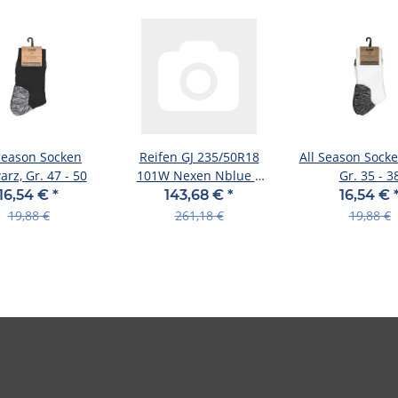
 Season Socken
Reifen GJ 235/50R18
All Season Socke
rz, Gr. 47 - 50
101W Nexen Nblue 4
Gr. 35 - 3
Season 2
16,54 €
*
143,68 €
*
16,54 €
19,88 €
261,18 €
19,88 €