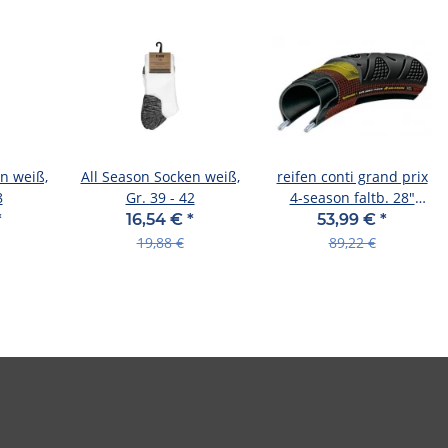
n weiß,
All Season Socken weiß,
reifen conti grand prix
8
Gr. 39 - 42
4-season faltb. 28"
700x23c 23-622
*
16,54 €
*
53,99 €
*
schwarz dura skin
19,88 €
89,22 €