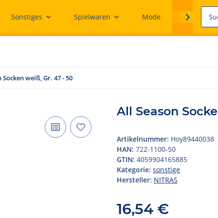
Sonstiges
Spielwaren
Mode
Ersatzteile
 Socken weiß, Gr. 47 - 50
All Season Socken
Artikelnummer:
Hoy89440038
HAN:
722-1100-50
GTIN:
4059904165885
Kategorie:
sonstige
Hersteller:
NITRAS
16,54 €