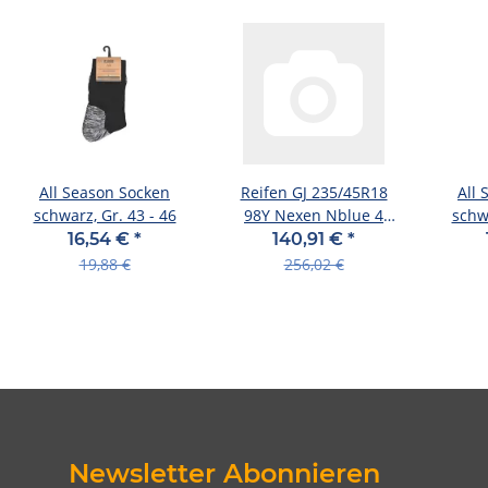
All Season Socken
Reifen GJ 235/45R18
All
schwarz, Gr. 43 - 46
98Y Nexen Nblue 4
schwa
Season 2 XL
16,54 €
*
140,91 €
*
19,88 €
256,02 €
Newsletter Abonnieren