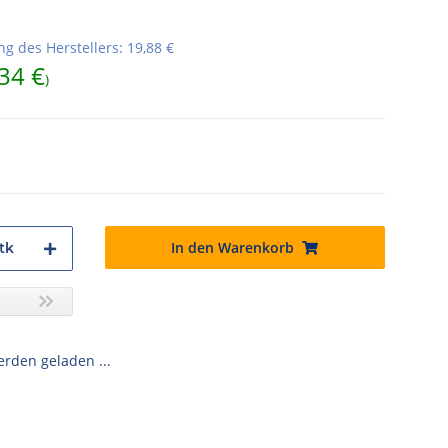
g des Herstellers
:
19,88 €
34 €
)
In den Warenkorb
tk
den geladen ...