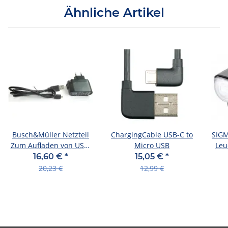
Ähnliche Artikel
Busch&Müller Netzteil
ChargingCable USB-C to
SIGM
Zum Aufladen von USB-
Micro USB
Leu
G 35 cm, passend
U
16,60 €
*
15,05 €
*
20,23 €
12,99 €