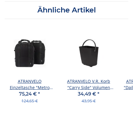
Ähnliche Artikel
ATRANVELO
ATRANVELO V.R. Korb
ATR
Einzeltasche "Metro
"Carry Side" Volumen
"Dai
Side" Volumen: 20 l,
schwarz
75,24 €
*
34,49 €
*
schwarz, inkl.
124,65 €
43,95 €