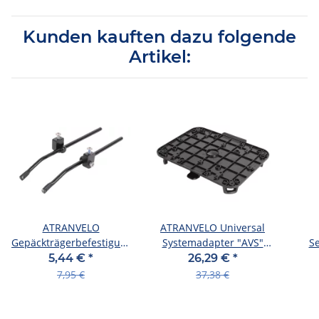
Kunden kauften dazu folgende
Artikel:
ATRANVELO
ATRANVELO Universal
Gepäckträgerbefestigung
Systemadapter "AVS"
Se
Auf Ösen, in all 300 mm,
Für Atran schwarz
Au
5,44 €
*
26,29 €
*
matt s
7,95 €
37,38 €