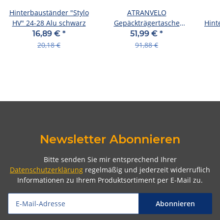
Hinterbauständer "Stylo
ATRANVELO
HV" 24-28 Alu schwarz
Gepäckträgertasche
Hint
"Zap AVS", Volum
HV" 
16,89 €
*
51,99 €
*
20,18 €
91,88 €
Newsletter Abonnieren
Bitte senden Sie mir entsprechend Ihrer
Datenschutzerklärung
regelmäßig und jederzeit widerruflich
Informationen zu Ihrem Produktsortiment per E-Mail zu.
Abonnieren