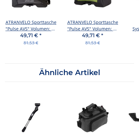
ATRANVELO Sporttasche
ATRANVELO Sporttasche
"Pulse AVS" Volumen: 36
"Pulse AVS" Volumen: 36
Sy
l, w schwarz
l, w schwarz / grün
Rac
49,71 €
*
49,71 €
*
81,53 €
81,53 €
Ähnliche Artikel