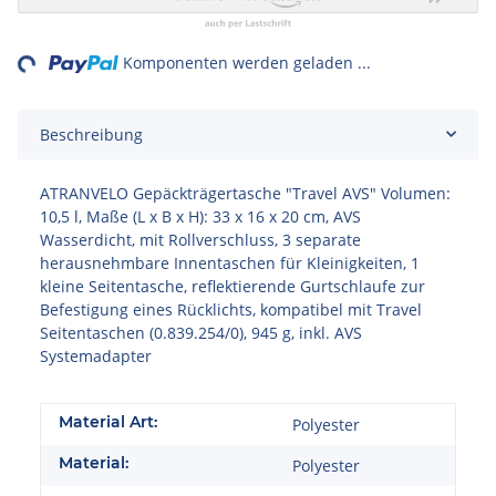
ng...
Komponenten werden geladen ...
Beschreibung
ATRANVELO Gepäckträgertasche "Travel AVS" Volumen:
10,5 l, Maße (L x B x H): 33 x 16 x 20 cm, AVS
Wasserdicht, mit Rollverschluss, 3 separate
herausnehmbare Innentaschen für Kleinigkeiten, 1
kleine Seitentasche, reflektierende Gurtschlaufe zur
Befestigung eines Rücklichts, kompatibel mit Travel
Seitentaschen (0.839.254/0), 945 g, inkl. AVS
Systemadapter
Material Art:
Polyester
Material:
Polyester