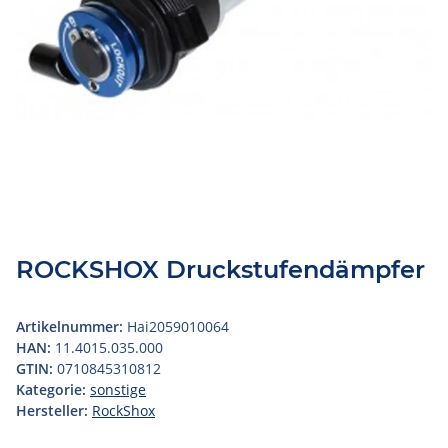
ROCKSHOX Druckstufendämpfer
Artikelnummer:
Hai2059010064
HAN:
11.4015.035.000
GTIN:
0710845310812
Kategorie:
sonstige
Hersteller:
RockShox